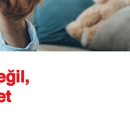
ğil,
et