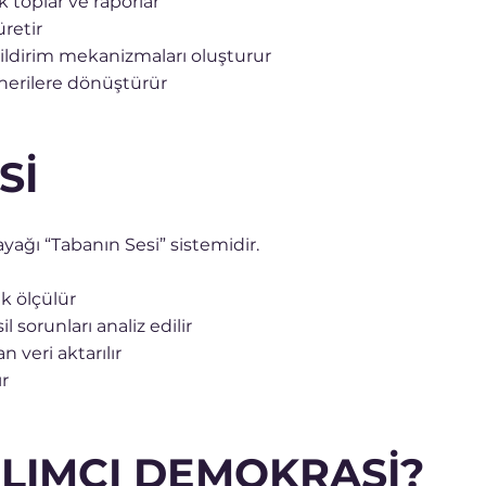
k toplar ve raporlar
üretir
bildirim mekanizmaları oluşturur
nerilere dönüştürür
Sİ
ağı “Tabanın Sesi” sistemidir.
ak ölçülür
sorunları analiz edilir
 veri aktarılır
ır
LIMCI DEMOKRASİ?