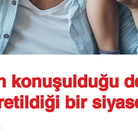
ın konuşulduğu de
retildiği bir siyas
.