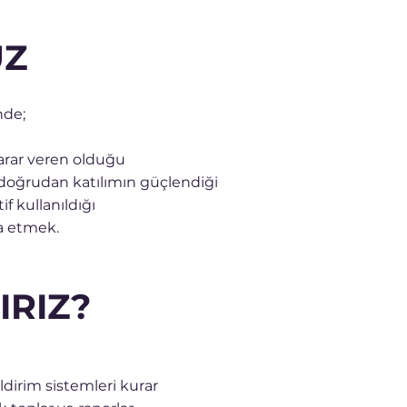
UZ
nde;
arar veren olduğu
doğrudan katılımın güçlendiği
if kullanıldığı
a etmek.
IRIZ?
ildirim sistemleri kurar