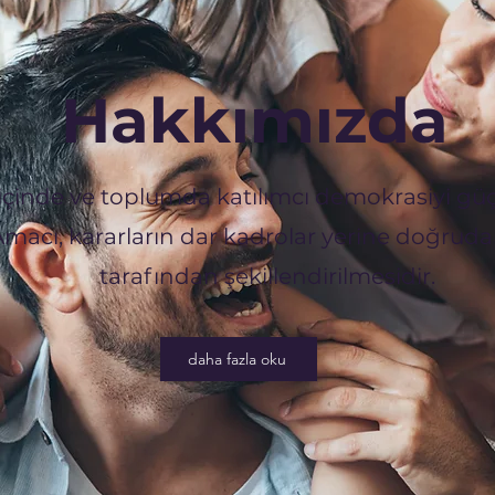
Hakkımızda
çinde ve toplumda katılımcı demokrasiyi güç
Amacı, kararların dar kadrolar yerine doğruda
tarafından şekillendirilmesidir.
daha fazla oku