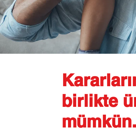
Kararlar
birlikte ü
mümkün