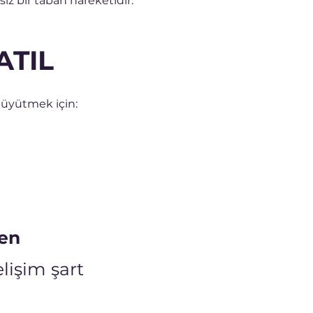
z bir taban hareketidir.
ATIL
 büyütmek için:
en
lişim şart