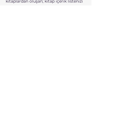
kitaplardan oluşan; kitap içerik listenizi 
tarafımıza ilettikten sonra size ilgili 
okul adreslerini paylaşacağız.
Birlikte Hatay’ın çocuklarının dünyasını 
zenginleştirelim! 🌟
İletişim, soru ve öneriler: 
umutgenclikte@gmail.com
Daha Fazla Göster
Bu Etkinliği Paylaş